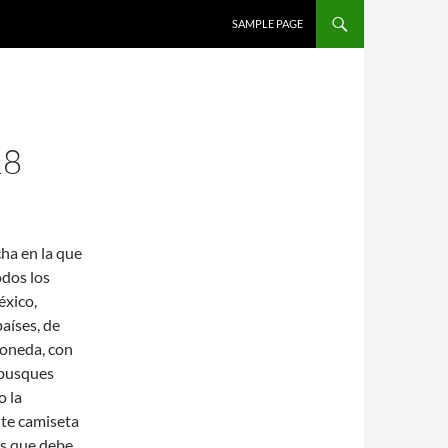
SALTAR AL CONTENIDO
SAMPLE PAGE
18
cha en la que
odos los
éxico,
aíses, de
moneda, con
 busques
o la
nte camiseta
as que debe