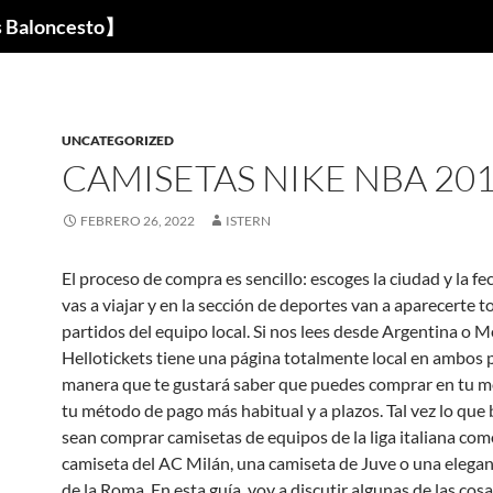
s Baloncesto】
UNCATEGORIZED
CAMISETAS NIKE NBA 20
FEBRERO 26, 2022
ISTERN
El proceso de compra es sencillo: escoges la ciudad y la fe
vas a viajar y en la sección de deportes van a aparecerte t
partidos del equipo local. Si nos lees desde Argentina o M
Hellotickets tiene una página totalmente local en ambos p
manera que te gustará saber que puedes comprar en tu 
tu método de pago más habitual y a plazos. Tal vez lo que
sean comprar camisetas de equipos de la liga italiana com
camiseta del AC Milán, una camiseta de Juve o una elega
de la Roma. En esta guía, voy a discutir algunas de las cos