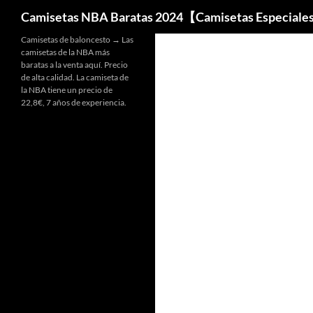
Buscar
Camisetas NBA Baratas 2024【Camisetas Especiale
Camisetas de baloncesto → Las
camisetas de la NBA más
baratas a la venta aquí. Precio
de alta calidad. La camiseta de
la NBA tiene un precio de
22,8€, 7 años de experiencia.