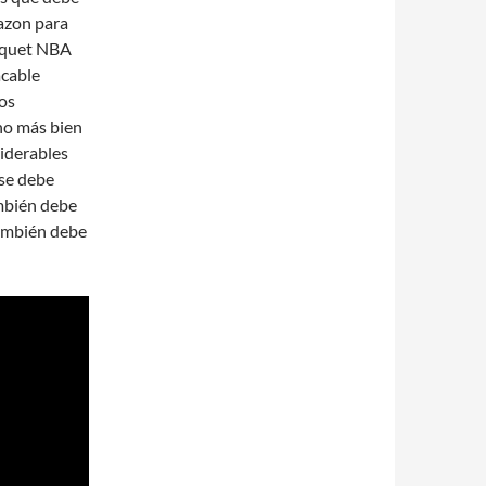
azon para
asquet NBA
cable
los
no más bien
iderables
ase debe
ambién debe
también debe