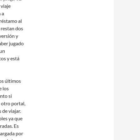
 viaje
 a
préstamo al
 restan dos
versión y
aber jugado
 un
cos y está
os últimos
e los
nto si
otro portal,
de viajar.
les ya que
radas. Es
cargada por