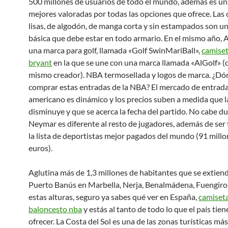
500 millones de usuarios de todo el mundo, además es una
mejores valoradas por todas las opciones que ofrece. Las
lisas, de algodón, de manga corta y sin estampados son u
básica que debe estar en todo armario. En el mismo año, 
una marca para golf, llamada «Golf SwinMariBall»,
camise
bryant
en la que se une con una marca llamada «AlGolf» (
mismo creador). NBA termosellada y logos de marca. ¿D
comprar estas entradas de la NBA? El mercado de entrad
americano es dinámico y los precios suben a medida que l
disminuye y que se acerca la fecha del partido. No cabe d
Neymar es diferente al resto de jugadores, además de ser 
la lista de deportistas mejor pagados del mundo (91 millo
euros).
Aglutina más de 1,3 millones de habitantes que se extien
Puerto Banús en Marbella, Nerja, Benalmádena, Fuengirola
estas alturas, seguro ya sabes qué ver en España,
camiset
baloncesto nba
y estás al tanto de todo lo que el país tien
ofrecer. La Costa del Sol es una de las zonas turísticas más