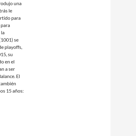
produjo una
trás le
rtido para
 para
 la
(1001) se
e playoffs,
015, su
o en el
an a ser
alance. El
 también
mos 15 años: