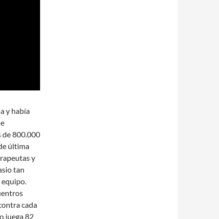
a y había
de
s de 800.000
de última
erapeutas y
asio tan
 equipo.
uentros
 contra cada
o juega 82