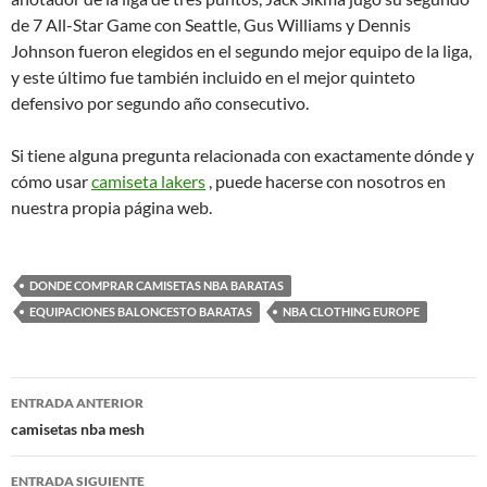
de 7 All-Star Game con Seattle, Gus Williams y Dennis
Johnson fueron elegidos en el segundo mejor equipo de la liga,
y este último fue también incluido en el mejor quinteto
defensivo por segundo año consecutivo.
Si tiene alguna pregunta relacionada con exactamente dónde y
cómo usar
camiseta lakers
, puede hacerse con nosotros en
nuestra propia página web.
DONDE COMPRAR CAMISETAS NBA BARATAS
EQUIPACIONES BALONCESTO BARATAS
NBA CLOTHING EUROPE
Navegación
ENTRADA ANTERIOR
de
camisetas nba mesh
entradas
ENTRADA SIGUIENTE