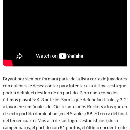
Bryant por siempre formará parte de la lista corta de jugadores
con quienes se desea contar para intentar esa última cesta que
podría definir el destino de un partido. Pero nada como los
últimos playoffs: 4-3 ante los Spurs, que defendían título, y 3-2
a favor en semifinales del Oeste ante unos Rockets a los que en
el sexto partido dominaban (en el Staples) 89-70 cerca del final
del tercer cuarto. Más allá de sus logros estadísticos (cinco
campeonatos, el partido con 81 puntos, el último encuentro de