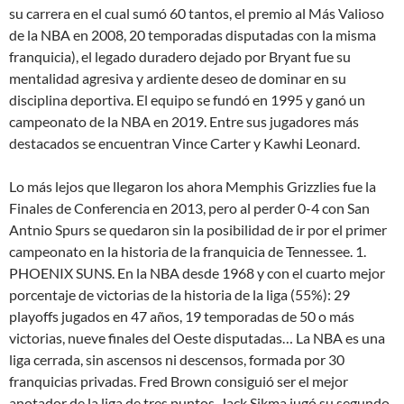
su carrera en el cual sumó 60 tantos, el premio al Más Valioso
de la NBA en 2008, 20 temporadas disputadas con la misma
franquicia), el legado duradero dejado por Bryant fue su
mentalidad agresiva y ardiente deseo de dominar en su
disciplina deportiva. El equipo se fundó en 1995 y ganó un
campeonato de la NBA en 2019. Entre sus jugadores más
destacados se encuentran Vince Carter y Kawhi Leonard.
Lo más lejos que llegaron los ahora Memphis Grizzlies fue la
Finales de Conferencia en 2013, pero al perder 0-4 con San
Antnio Spurs se quedaron sin la posibilidad de ir por el primer
campeonato en la historia de la franquicia de Tennessee. 1.
PHOENIX SUNS. En la NBA desde 1968 y con el cuarto mejor
porcentaje de victorias de la historia de la liga (55%): 29
playoffs jugados en 47 años, 19 temporadas de 50 o más
victorias, nueve finales del Oeste disputadas… La NBA es una
liga cerrada, sin ascensos ni descensos, formada por 30
franquicias privadas. Fred Brown consiguió ser el mejor
anotador de la liga de tres puntos, Jack Sikma jugó su segundo