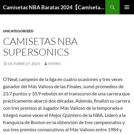
Buscar
Camisetas NBA Baratas 2024【Camisetas Especiales Baloncesto】
SALTAR
MENÚ
AL
PRINCI
CONTENIDO
UNCATEGORIZED
CAMISETAS NBA
SUPERSONICS
OCTUBRE 27, 2023
ISTERN
O’Neal, campeón de la liga en cuatro ocasiones y tres veces
ganador del Más Valioso de las Finales, sumó promedios de
23.7 puntos y 10.9 rebotes en el transcurso de una carrera que
prácticamente abarcó dos décadas. Además, finalizó su carrera
con tres premios al Jugador Más Valioso de la temporada e
integró nueve veces el Mejor Quintero de la NBA. Lideró a la
franquicia de Boston en la obtención de tres campeonatos y
sus tres premios consecutivos al Más Valioso entre 1984 y