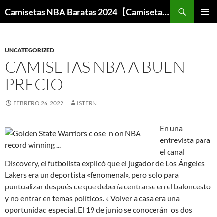
Buscar
Camisetas NBA Baratas 2024【Camisetas Especiales Baloncesto】
SALTAR
MENÚ
AL
PRINCI
CONTENIDO
UNCATEGORIZED
CAMISETAS NBA A BUEN
PRECIO
FEBRERO 26, 2022
ISTERN
En una
entrevista para
el canal
Discovery, el futbolista explicó que el jugador de Los Ángeles
Lakers era un deportista «fenomenal», pero solo para
puntualizar después de que debería centrarse en el baloncesto
y no entrar en temas políticos. « Volver a casa era una
oportunidad especial. El 19 de junio se conocerán los dos