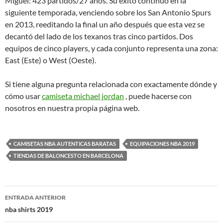
Miguel: 423 partidos/27 años. Su éxito continuó en la
siguiente temporada, venciendo sobre los San Antonio Spurs
en 2013, reeditando la final un año después que esta vez se
decantó del lado de los texanos tras cinco partidos. Dos
equipos de cinco players, y cada conjunto representa una zona:
East (Este) o West (Oeste).
Si tiene alguna pregunta relacionada con exactamente dónde y
cómo usar
camiseta michael jordan
, puede hacerse con
nosotros en nuestra propia página web.
CAMISETAS NBA AUTENTICAS BARATAS
EQUIPACIONES NBA 2019
TIENDAS DE BALONCESTO EN BARCELONA
Navegación
ENTRADA ANTERIOR
de
nba shirts 2019