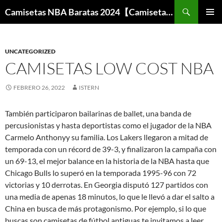
Buscar
Camisetas NBA Baratas 2024【Camisetas Especiales Baloncesto】
SALTAR
MENÚ
AL
PRINCI
CONTENIDO
UNCATEGORIZED
CAMISETAS LOW COST NBA
FEBRERO 26, 2022
ISTERN
También participaron bailarinas de ballet, una banda de
percusionistas y hasta deportistas como el jugador de la NBA
Carmelo Anthonyy su familia. Los Lakers llegaron a mitad de
temporada con un récord de 39-3, y finalizaron la campaña con
un 69-13, el mejor balance en la historia de la NBA hasta que
Chicago Bulls lo superó en la temporada 1995-96 con 72
victorias y 10 derrotas. En Georgia disputó 127 partidos con
una media de apenas 18 minutos, lo que le llevó a dar el salto a
China en busca de más protagonismo. Por ejemplo, si lo que
buscas son camisetas de fútbol antiguas te invitamos a leer