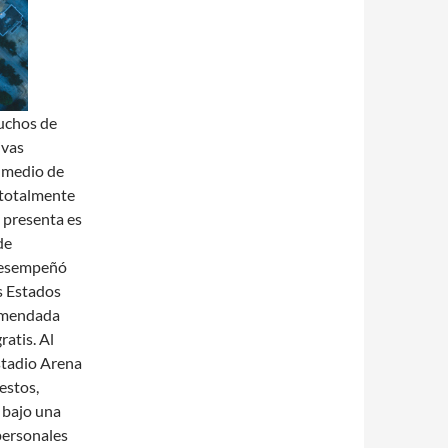
muchos de
ivas
 medio de
n totalmente
e presenta es
de
 desempeñó
s Estados
comendada
ratis. Al
estadio Arena
estos,
 bajo una
 personales