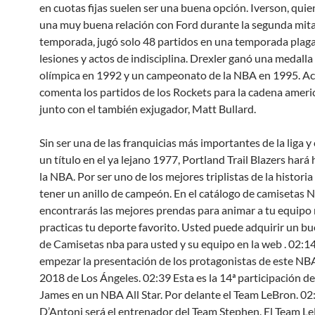
en cuotas fijas suelen ser una buena opción. Iverson, qui
una muy buena relación con Ford durante la segunda mita
temporada, jugó solo 48 partidos en una temporada plag
lesiones y actos de indisciplina. Drexler ganó una medalla
olímpica en 1992 y un campeonato de la NBA en 1995. A
comenta los partidos de los Rockets para la cadena ameri
junto con el también exjugador, Matt Bullard.
Sin ser una de las franquicias más importantes de la liga 
un título en el ya lejano 1977, Portland Trail Blazers hará 
la NBA. Por ser uno de los mejores triplistas de la histori
tener un anillo de campeón. En el catálogo de camisetas 
encontrarás las mejores prendas para animar a tu equipo
practicas tu deporte favorito. Usted puede adquirir un bu
de Camisetas nba para usted y su equipo en la web . 02:14
empezar la presentación de los protagonistas de este NBA
2018 de Los Ángeles. 02:39 Esta es la 14ª participación d
James en un NBA All Star. Por delante el Team LeBron. 0
D’Antoni será el entrenador del Team Stephen. El Team Le