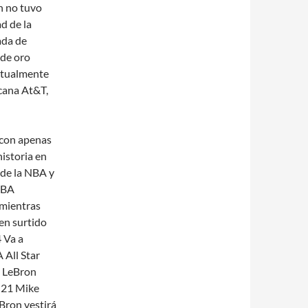
en no tuvo
d de la
ada de
 de oro
ctualmente
cana At&T,
y con apenas
historia en
a de la NBA y
NBA
 mientras
en surtido
 Va a
 All Star
e LeBron
2:21 Mike
Bron vestirá