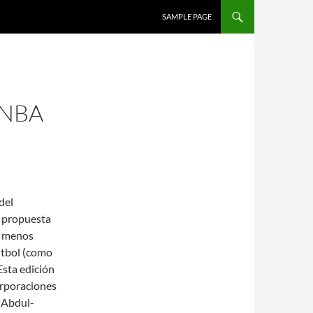
SALTAR AL CONTENIDO
SAMPLE PAGE
 NBA
del
a propuesta
á menos
útbol (como
Esta edición
orporaciones
 Abdul-