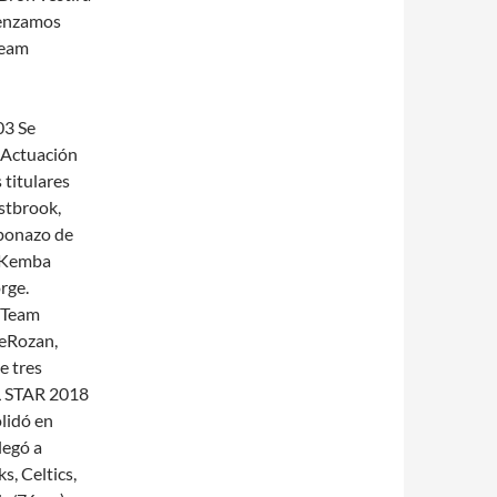
menzamos
Team
03 Se
 Actuación
 titulares
stbrook,
aponazo de
8 Kemba
rge.
l Team
eRozan,
e tres
LL STAR 2018
lidó en
legó a
s, Celtics,