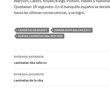
Warriors, Lakers, Royals/Kings, Pistons, Hawks y Nationa
Quedaban 18 segundos. En el banquillo español se decidi
hasta las últimas consecuencias, y se logró.
CAMISETAS DE BASKET
ESPAÑA ROPA BALONCESTO
NUEVAS CAMISETAS NBA 2019 2020
Navegación
ENTRADA ANTERIOR
de
camisetas nba talla xs
entradas
ENTRADA SIGUIENTE
camisetas de la nba