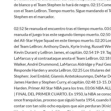
de blanco y el Team Stephen lo hará de negro. 02:15 Co
con el Team LeBron. Tiempo muerto. Sigue mandando el 
Stephen en el marcador.
02:52 Se reanuda el encuentro tras el tiempo muerto. 03:
reanuda el juego tras este segundo tiempo muerto. 02:50
del All-Star Hype Squad en este tiempo muerto. 02:20 Los
del Team LeBron: Anthony Davis, Kyrie Irving, Russell We
Kevin Durant y LeBron James, el capitán. 02:54 19-19. T
LaMarcus y al contraataque anota el Team LeBron. 02:1
Walker, André Drummond, LaMarcus Aldridge y Paul Geo
Responde Harden y anota LeBron. 02:25 Los titulares de
Stephen: Joel Embiid, Giannis Antetokounmpo, DeMar D
James Harden y Stephen Curry, el capitán. 02:48 13-15. D
Harden. Primer All Star NBA para los tres. 03:06 NBA A
| FINAL DEL PRIMER CUARTO. En 1950, la NBA se conso
once franquicias, proceso que siguió hasta 1954, cuando l
contar con tan sólo ocho equipos que aún perduran (Knick