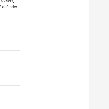
ls/76ers).
ó defender