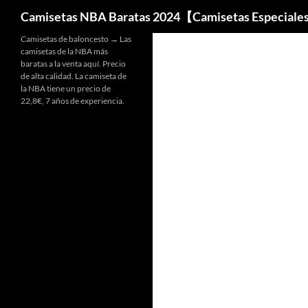
Buscar
Camisetas NBA Baratas 2024【Camisetas Especiale
Camisetas de baloncesto → Las
camisetas de la NBA más
baratas a la venta aquí. Precio
de alta calidad. La camiseta de
la NBA tiene un precio de
22,8€, 7 años de experiencia.