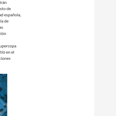
irán
esto de
ad española,
la de
as
ción
Supercopa
tió en el
ciones