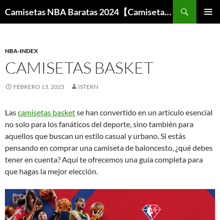
Buscar
Camisetas NBA Baratas 2024【Camisetas Especiales Baloncesto】
SALTAR
MENÚ
AL
PRINCI
CONTENIDO
NBA-INDEX
CAMISETAS BASKET
FEBRERO 13, 2025
ISTERN
Las
camisetas basket
se han convertido en un artículo esencial
no solo para los fanáticos del deporte, sino también para
aquellos que buscan un estilo casual y urbano. Si estás
pensando en comprar una camiseta de baloncesto, ¿qué debes
tener en cuenta? Aquí te ofrecemos una guía completa para
que hagas la mejor elección.