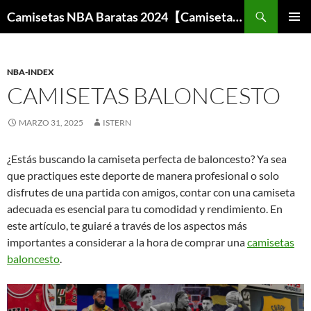
Buscar
Camisetas NBA Baratas 2024【Camisetas Especiales Baloncesto】
SALTAR
MENÚ
AL
PRINCI
CONTENIDO
NBA-INDEX
CAMISETAS BALONCESTO
MARZO 31, 2025
ISTERN
¿Estás buscando la camiseta perfecta de baloncesto? Ya sea
que practiques este deporte de manera profesional o solo
disfrutes de una partida con amigos, contar con una camiseta
adecuada es esencial para tu comodidad y rendimiento. En
este artículo, te guiaré a través de los aspectos más
importantes a considerar a la hora de comprar una
camisetas
baloncesto
.