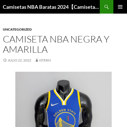
Buscar
Camisetas NBA Baratas 2024【Camisetas Especiales Baloncesto】
SALTAR
MENÚ
AL
PRINCI
CONTENIDO
UNCATEGORIZED
CAMISETA NBA NEGRA Y
AMARILLA
JULIO 22, 2022
ISTERN