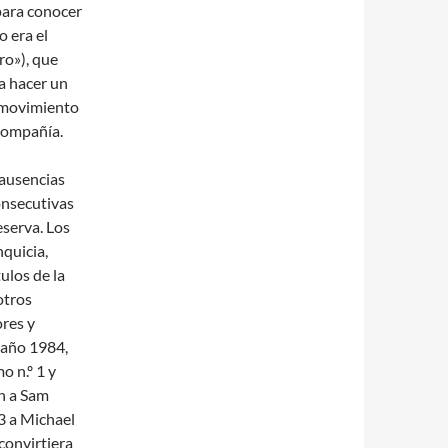
para conocer
 era el
ro»), que
ra hacer un
e movimiento
 compañía.
 ausencias
onsecutivas
eserva. Los
nquicia,
ulos de la
otros
ores y
l año 1984,
 n.º 1 y
n a Sam
 3 a Michael
convirtiera