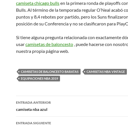
camiseta chicago bulls
en la primera ronda de playoffs co
Bulls. Al término de la temporada regular O’Neal acabó c
puntos y 8,4 rebotes por partido, pero los Suns finalizar
posición de su Conferencia y no se clasificaron para PlayO
Si tiene alguna pregunta relacionada con exactamente d
usar
camisetas de baloncesto
, puede hacerse con nosotr
nuestra propia página web.
CAMISETAS DE BALONCESTO BARATAS
CAMISETAS NBA VINTAGE
EQUIPACIONES NBA 2019
Navegación
ENTRADA ANTERIOR
de
camiseta nba azul
entradas
ENTRADA SIGUIENTE