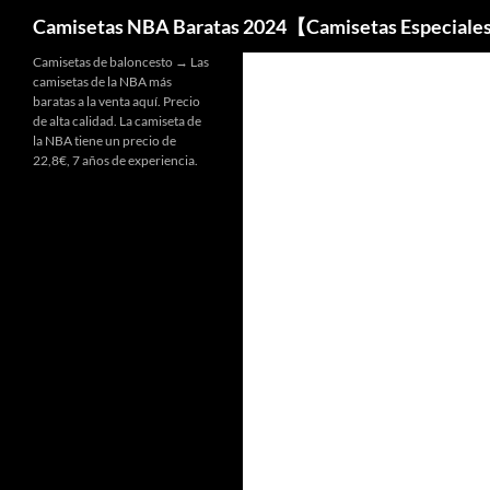
Buscar
Camisetas NBA Baratas 2024【Camisetas Especiale
Camisetas de baloncesto → Las
camisetas de la NBA más
baratas a la venta aquí. Precio
de alta calidad. La camiseta de
la NBA tiene un precio de
22,8€, 7 años de experiencia.