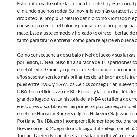
Estar informado sobre las última hora de hoy es esencial 
el mundo que nos rodea. Su movimiento más característico
drop step (el propio O’Neal lo definió como «Tornado Neg
consistía en recibir el balón y girar sobre su propio eje pa
mate. Este ajuste cómodo y holgado te ofrece libertad d
tanto para tirar o entrenar como para relajarte en buena
Como consecuencia de su bajo nivel de juego y sus largas
por lesión, O’Neal puso fin a su racha de 14 apariciones c
en el All-Star Game, ya que no fue seleccionado ni como r
años sesenta son los más brillantes de la historia de la fra
pues entre 1960 y 1969, los Celtics conseguirían nueve tít
NBA, bajo el liderazgo de Bill Russell y la contribución de 
grandes jugadores. La historia de la NBA está llena de err
elecciones discutibles en las primeras posiciones, como e
en el que Houston Rockets eligió a Hakeem Olajuwon como
Portland Trail Blazers incomprensiblemente seleccionaro
Bowie con el n.º 2 dejando a Chicago Bulls elegir con el n.º
Jordan. La efectividad de esta jugada contribuyó a que se 