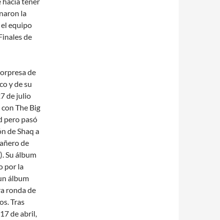
e hacía tener
naron la
 el equipo
Finales de
orpresa de
co y de su
7 de julio
 con The Big
d pero pasó
ón de Shaq a
pañero de
). Su álbum
o por la
 un álbum
ra ronda de
os. Tras
17 de abril,