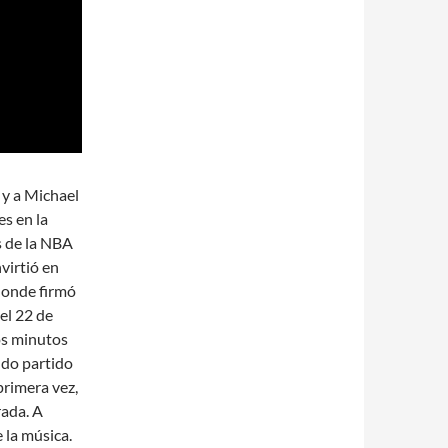
 y a Michael
s en la
 de la NBA
virtió en
donde firmó
el 22 de
os minutos
ndo partido
primera vez,
rada. A
 la música.