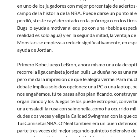
en uno de los jugadores con mejor porcentaje de aciertos 
campo de la historia de la NBA. Puede darse un punto al 
perdió, si este cayó derrotado en la prórroga o en los tiros
Bugs lo ayuda a motivar al equipo con una «bebida especi
realidad es solo agua) y en la segunda mitad, la ventaja de
Monstars se empieza a reducir significativamente, en espe
ayuda de Jordan.
Primero Kobe, luego LeBron, ahora mismo una ola de op
recorre la liga.camiseta jordan bulls La dueña no es una m
pero me da la impresión de que le alegra verme. Para much
debate implica solo dos opciones: una PC o una laptop, p
nos engañemos, tú te pasas años planificando, construye
organizando y los Juegos te los puede estropear, convertir
una ensaladilla rusa con salmonella, como ha ocurrido mil
dudes dos veces y elige la Calidad Swingman con la que 
TusCamisetasNBA. O’Neal también era un buen defensor
parte tres veces del mejor segundo quinteto defensivo de