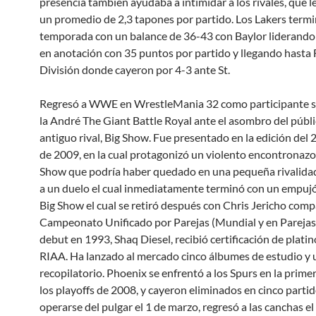
presencia también ayudaba a intimidar a los rivales, que l
un promedio de 2,3 tapones por partido. Los Lakers termi
temporada con un balance de 36-43 con Baylor liderando
en anotación con 35 puntos por partido y llegando hasta 
División donde cayeron por 4-3 ante St.
Regresó a WWE en WrestleMania 32 como participante s
la André The Giant Battle Royal ante el asombro del públi
antiguo rival, Big Show. Fue presentado en la edición del 2
de 2009, en la cual protagonizó un violento encontronazo
Show que podría haber quedado en una pequeña rivalida
a un duelo el cual inmediatamente terminó con un empuj
Big Show el cual se retiró después con Chris Jericho com
Campeonato Unificado por Parejas (Mundial y en Parejas
debut en 1993, Shaq Diesel, recibió certificación de platin
RIAA. Ha lanzado al mercado cinco álbumes de estudio y
recopilatorio. Phoenix se enfrentó a los Spurs en la prime
los playoffs de 2008, y cayeron eliminados en cinco partid
operarse del pulgar el 1 de marzo, regresó a las canchas el 