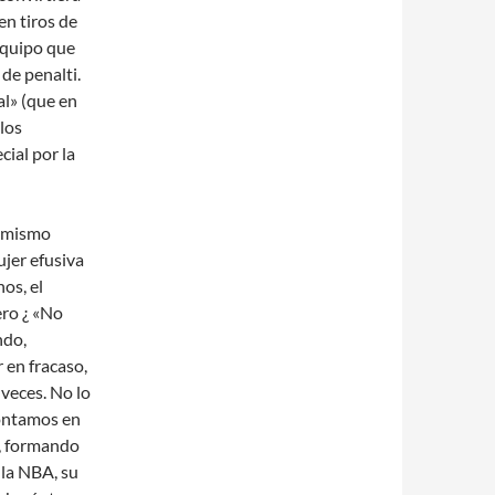
en tiros de
equipo que
 de penalti.
al» (que en
 los
cial por la
timismo
ujer efusiva
os, el
ero ¿ «No
ndo,
 en fracaso,
 veces. No lo
contamos en
, formando
 la NBA, su