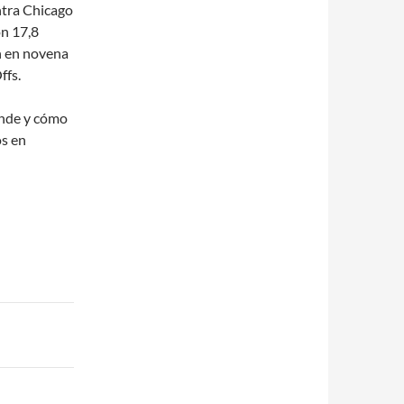
ntra Chicago
on 17,8
on en novena
ffs.
ónde y cómo
os en