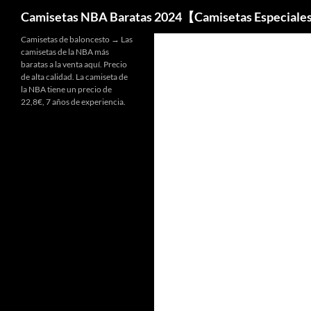
Buscar
Camisetas NBA Baratas 2024【Camisetas Especiale
Camisetas de baloncesto → Las
camisetas de la NBA más
baratas a la venta aquí. Precio
de alta calidad. La camiseta de
la NBA tiene un precio de
22,8€, 7 años de experiencia.