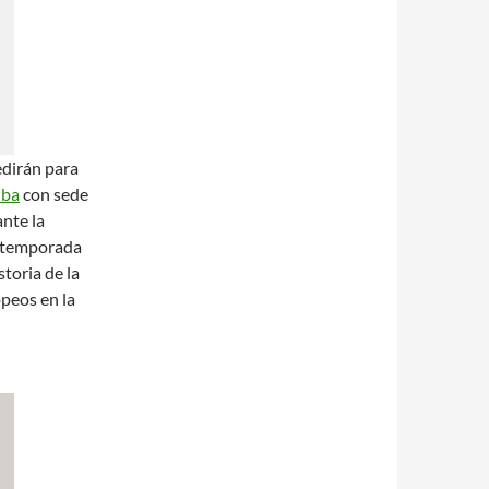
edirán para
nba
con sede
nte la
a temporada
toria de la
opeos en la